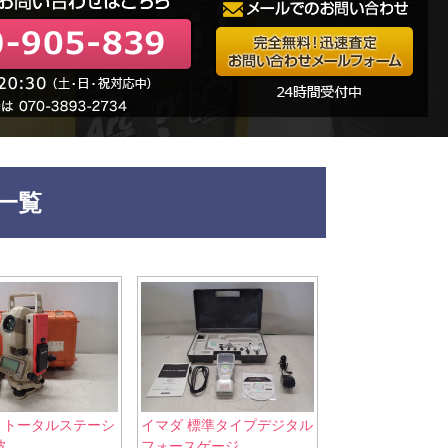
一覧
AX トータルステーシ
イマダ 標準タイプデジタル
..
フォースゲージ...