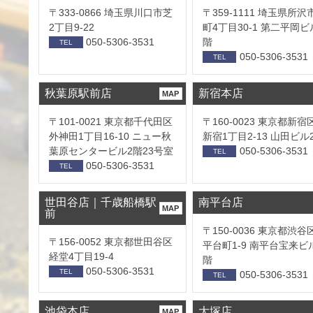
〒333-0866 埼玉県川口市芝
〒359-1111 埼玉県所沢
2丁目9-22
町4丁目30-1 第二平岡ビ
050-5306-3531
階
TEL
050-5306-3531
TEL
秋葉原駅前店
新宿本店
MAP
〒101-0021 東京都千代田区
〒160-0023 東京都新宿
外神田1丁目16-10 ニュー秋
新宿1丁目2-13 山田ビル
葉原センタービル2階23号室
050-5306-3531
TEL
050-5306-3531
TEL
世田谷店｜千歳船橋駅
南平台店
MAP
前
〒150-0036 東京都渋谷
〒156-0052 東京都世田谷区
平台町1-9 南平台宝来ビ
経堂4丁目19-4
階
050-5306-3531
TEL
050-5306-3531
TEL
池袋本店
大塚店
MAP