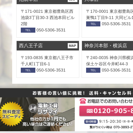
〒171-0021 東京都豊島区西
〒170-0001 東京都豊島
池袋3丁目30-3 西池本田ビル
巣鴨1丁目9-11 大同ビル
2階
050-5306-3531
TEL
050-5306-3531
TEL
西八王子店
神奈川本部・横浜店
MAP
〒193-0835 東京都八王子市
〒240-0035 神奈川県横
千人町1丁目6-1
保⼟ケ⾕区今井町44-3
050-5306-3531
050-5306-3531
TEL
TEL