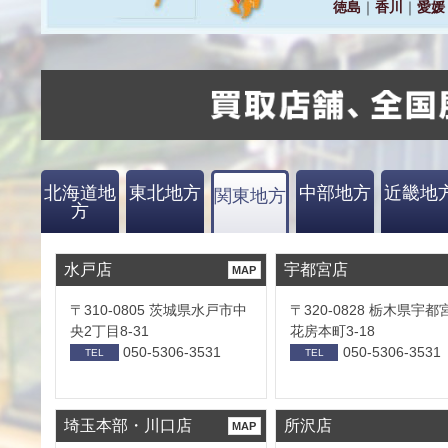
北海道地
東北地方
中部地方
近畿地
関東地方
方
水戸店
宇都宮店
MAP
〒310-0805 茨城県水戸市中
〒320-0828 栃木県宇都
央2丁目8-31
花房本町3-18
050-5306-3531
050-5306-3531
TEL
TEL
埼玉本部・川口店
所沢店
MAP