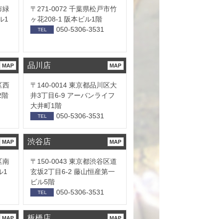
市緑
〒271-0072 千葉県松戸市竹
ル1
ヶ花208-1 阪本ビル1階
050-5306-3531
TEL
品川店
MAP
MAP
区西
〒140-0014 東京都品川区大
2階
井3丁目6-9 アーバンライフ
大井町1階
050-5306-3531
TEL
渋谷店
MAP
MAP
区南
〒150-0043 東京都渋谷区道
ル1
玄坂2丁目6-2 藤山恒産第一
ビル5階
050-5306-3531
TEL
板橋店
MAP
MAP