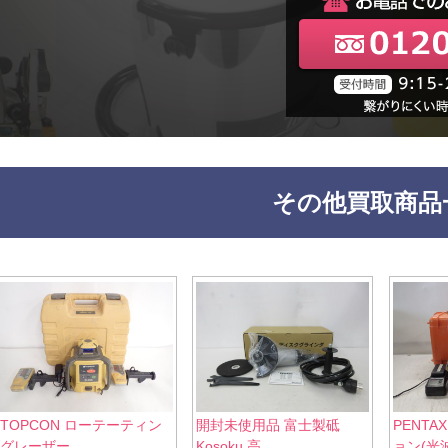
その他買取商品
TOPCON ローテーティン
開封未使用品 富士製砥
PENT
グレーザー ...
Kosoku 高...
ョン(光波.