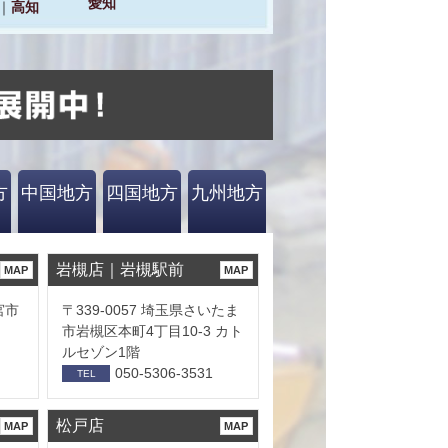
方
中国地方
四国地方
九州地方
岩槻店｜岩槻駅前
MAP
MAP
宮市
〒339-0057 埼玉県さいたま
市岩槻区本町4丁目10-3 カト
ルセゾン1階
050-5306-3531
TEL
松戸店
MAP
MAP